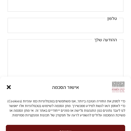
טלפון
ההודעה שלך
אישור הסכמה
כדי לספק את החוויה הטובה ביותר, אנו משתמשים בטכנולוגיות כמו עוגיות (Cookies)
אני רוצה להירשם לניוזלטר של הלהקה ולמידע מיוחד
כדי לאחסן ו/או לגשת למידע ממכשירך. מתן הסכמה לשימוש בטכנולוגיות אלו יאפשר
לנו לעבד נתונים כגון התנהגות גלישה או מזהים ייחודיים באתר זה. אי מתן הסכמה או
משיכת ההסכמה עלולים להשפיע לרעה על תפקודן של תכונות ופונקציות מסוימות.
אני מאשר/ת שקראתי והסכמתי עם
מדיניות הפרטיות
באתר