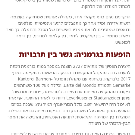
למחול המודרני של הלהקה.
הרקדנים נעים כגוף מקהלי אחד, כקהילה אנושית שמחזיקה בעוצמה
רגשית אדירה, ומיד אחר כך מתפצלים לרגעי אינטימיות: סולואים
ודואטים שמזכירים לנו את ממדיו האישיים של הסבל והחמלה. כך נוצר
דיאלוג מתמיד – בין קולקטיב ליחיד, בין קלאסי למודרני, בין דרמה
למופשט.
הופעות בגרמניה: גשר בין תרבויות
היצירה הפסיון של מתיאוס 2727 הוצגה במספר במות בגרמניה וזכתה
להערכה רבה מהקהל והתקשורת. ההפקה הראשונה התקיימה במרץ
2017 בלברקוזן, בשיתוף עם מקהלת וופרטל Kantorei Barmen-
Gemarke ותזמורת L'arte del Mondo, וכללה מעל 100 משתתפים.
ביקורות מהתקופה מציינות את היצירה כ"מרשימה, ייחודית ומרגשת".
עיתון Leverkusener Stadtanzeiger דיווח כי לאחר ההופעה, אף אחד
לא יכול היה להישאר יושב, כולל הכוריאוגרף תמיר גינץ, שבכה בסיום
ההופעה מתוך גאווה על הישג הרקדנים. הביקורת ציינה גם את השילוב
המוצלח בין המוזיקה הקלאסית לתנועה העכשווית, והדגישה את המסר
הבין-תרבותי של היצירה.
בהמשך, היצירה הוצגה גם במינכן, במסגרת שבוע שהוקדש ליצירותיו