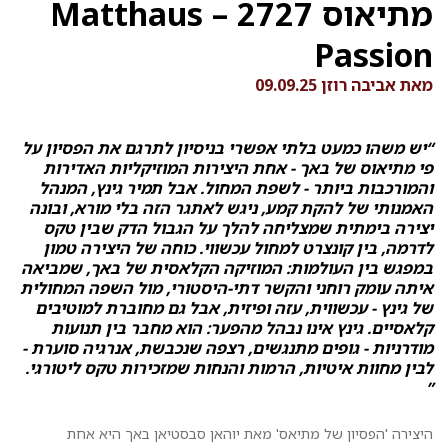
מתיאוס 2727 – Matthaus
Passion
מאת אביבה רוזן 09.09.25
“יש משהו כמעט בלתי אפשרי בניסיון לתרגם את הפסיון על
פי מתיאוס של באך - אחת היצירות המוזיקליות האדירות
והמורכבות ביותר - לשפת המחול. אבל תמיר גינץ, המנהל
האמנותי של להקת קמע, ניגש לאתגר הזה בלי מורא, ובונה
יצירה בימתית שמצליחה להלך על הגבול הדק שבין טקס
לדרמה, בין קונצרט למחול עכשווי. כוחה של היצירה טמון
במפגש בין העולמות: המוזיקה הקלאסית של באך, שמביאה
איתה עומק רוחני והקשר דתי-היסטורי, מול השפה המחולית
של גינץ - עכשווית, עזה ופיזית, אבל גם מחוברת למוטיבים
קלאסיים. גינץ אינו נבהל מהפער: הוא מחבר בין תנועות
מודרניות - גופים מתנגשים, רצפה שנכבשת, אנרגיה סוערת -
לבין מחוות איטיות, הרמות והנחות שמזכירות טקס ליטורגי.
”
היצירה 'הפסיון של מתיאס' מאת יוהאן סבסטיאן באך היא אחת