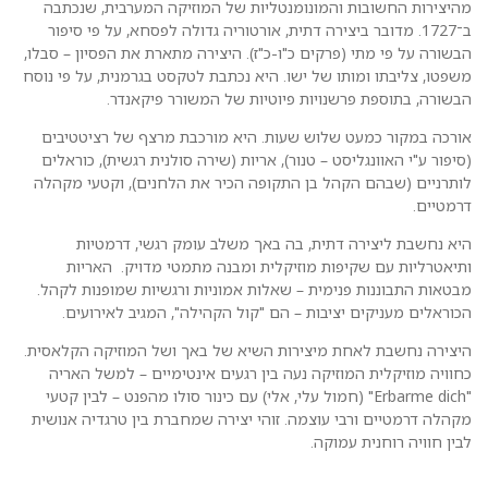
מהיצירות החשובות והמונומנטליות של המוזיקה המערבית, שנכתבה
ב־1727. מדובר ביצירה דתית, אורטוריה גדולה לפסחא, על פי סיפור
הבשורה על פי מתי (פרקים כ"ו-כ"ז). היצירה מתארת את הפסיון – סבלו,
משפטו, צליבתו ומותו של ישו. היא נכתבת לטקסט בגרמנית, על פי נוסח
הבשורה, בתוספת פרשנויות פיוטיות של המשורר פיקאנדר.
אורכה במקור כמעט שלוש שעות. היא מורכבת מרצף של רציטטיבים
(סיפור ע"י האוונגליסט – טנור), אריות (שירה סולנית רגשית), כוראלים
לותרניים (שבהם הקהל בן התקופה הכיר את הלחנים), וקטעי מקהלה
דרמטיים.
היא נחשבת ליצירה דתית, בה באך משלב עומק רגשי, דרמטיות
ותיאטרליות עם שקיפות מוזיקלית ומבנה מתמטי מדויק. האריות
מבטאות התבוננות פנימית – שאלות אמוניות ורגשיות שמופנות לקהל.
הכוראלים מעניקים יציבות – הם "קול הקהילה", המגיב לאירועים.
היצירה נחשבת לאחת מיצירות השיא של באך ושל המוזיקה הקלאסית.
כחוויה מוזיקלית המוזיקה נעה בין רגעים אינטימיים – למשל האריה
"Erbarme dich" (חמול עלי, אלי) עם כינור סולו מהפנט – לבין קטעי
מקהלה דרמטיים ורבי עוצמה. זוהי יצירה שמחברת בין טרגדיה אנושית
לבין חוויה רוחנית עמוקה.