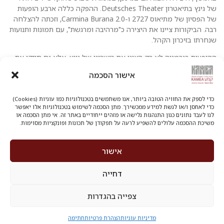
של גינץ בתיאטרון Deutsches Theater. ההפקה כללה ארבע הופעות
של הפסיון של מתיאוס 2727 ו-Carmina Burana 2.0, וזכתה להצלחה
רבה. הביקורות ציינו את היצירה כ"מרהיבה ומרגשת", עם תמונות ותנועות
שנחרתו בזיכרון הקהל.
ההופעות בגרמניה לא רק הציגו את כישרונו של גינץ, אלא גם חיזקו את
המעמד של להקת קמע על במות בינלאומיות, והדגישו את יכולתה ליצור
אישור הסכמה
גשר בין תרבויות שונות באמצעות השפה האוניברסלית של המחול.
בשורה התחתונה
כדי לספק את החוויה הטובה ביותר, אנו משתמשים בטכנולוגיות כמו עוגיות (Cookies)
כדי לאחסן ו/או לגשת למידע ממכשירך. מתן הסכמה לשימוש בטכנולוגיות אלו יאפשר
לנו לעבד נתונים כגון התנהגות גלישה או מזהים ייחודיים באתר זה. אי מתן הסכמה או
הפסיון של מתיאוס 2727 הוא הישג מרשים של להקת קמע ותמיר גינץ –
משיכת ההסכמה עלולים להשפיע לרעה על תפקודן של תכונות ופונקציות מסוימות.
יצירה עזה ומרגשת, שמחברת בין באך למחול ישראלי עכשווי, בין קלאסי
למודרני, ובין קהילה ליחיד. הבחירה בבמה ריקה ובמשחקי צל ואור
מעצימה את נוכחות הרקדנים והופכת את הגוף עצמו לכלי הביטוי
אישור
המרכזי. ההופעות בגרמניה חיזקו את מעמדה של היצירה וביססו את
קמע על במות בינלאומיות.
דחייה
צפייה בהגדרות
מופעל על ידי Oversight ©
מדיניות עוגיות
הצהרת פרטיות
חתימה