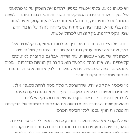
יש משהו כמעט בלתי אפשרי בניסיון לתרגם את הפסיון על פי מתיאוס
של באך – אחת היצירות המוזיקליות האדירות והמורכבות ביותר – לשפת
המחול. אבל תמיר גינץ, המנהל האמנותי של להקת קמע, ניגש לאתגר
הזה בלי מורא, ובונה יצירה בימתית שמצליחה להלך על הגבול הדק
שבין טקס לדרמה, בין קונצרט למחול עכשווי.
כוחה של היצירה טמון במפגש בין העולמות: המוזיקה הקלאסית של
באך, שמביאה איתה עומק רוחני והקשר דתי-היסטורי, מול השפה
המחולית של גינץ – עכשווית, עזה ופיזית, אבל גם מחוברת למוטיבים
קלאסיים. גינץ אינו נבהל מהפער: הוא מחבר בין תנועות מודרניות – גופים
מתנגשים, רצפה שנכבשת, אנרגיה סוערת – לבין מחוות איטיות, הרמות
והנחות שמזכירות טקס ליטורגי.
מי שמכיר את קמע יודע שהרפרטואר שלה נוטה להיות ססגוני, מלא
אביזרים ותפאורה צבעונית. כאן בחר גינץ דווקא בבמה ריקה כמעט
לחלוטין, והציב במרכז את הגוף האנושי ואת משחקי הצללים
וההשתקפויות. הבחירה הזו מדגישה את הנוכחות הבימתית של הרקדנים
והופכת את הגוף עצמו לכלי הביטוי המרכזי.
יש ללהקת קמע שפת תנועה ייחודית, שבאה תמיד לידי ביטוי. ביצירה
הזאת, השפה התנועתית מתרחבת ומתחדדים בה גוונים נוגים וקודרים
יותר, לצד התקווה הנשמרת בהם. יש נגיעות שנעות בין בלט קלאסי