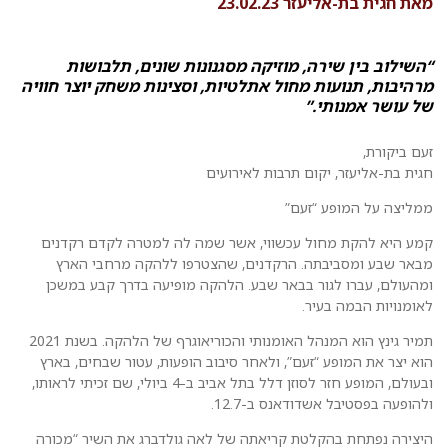
מאת חגית בת-אליעזר 23.02.23
“השילוב בין שירה, מוזיקה מסגנונות שונים, תלבושות
מרהיבות, תנועות מחול אתלטיות, וסצינות משחק יוצר חוויה
של עושר אמנותי.”
זעם ביקורת,
חגית בת-אליעזר, יקום תרבות לאירועים
ממליצה על המופע “זעם”
קמע היא להקת מחול עכשווי, אשר שמה לה למטרה לקדם רקדנים
מבאר שבע ומסביבתה. הרקדנים, שהצטרפו ללהקה מרחבי הארץ
ומהעולם, עברו לגור בבאר שבע. הלהקה מופיעה בדרך קבע במשכן
לאומנויות הבמה בעיר.
תמיר גינץ הוא המנהל האומנותי והכוריאוגרף של הלהקה. בשנת 2021
הוא יצר את המופע “זעם”, ולאחר סיבוב הופעות, עטור שבחים, בארץ
ובעולם, המופע חזר לסוזן דלל בתל אביב ב-4 ביולי, שם זכיתי לראותו,
ולהופעה בפסטיבל אשדודאנס ב-12.7.
היצירה נפתחת בהקלטת קריאתה של לאה גולדברג את השיר “מכורה