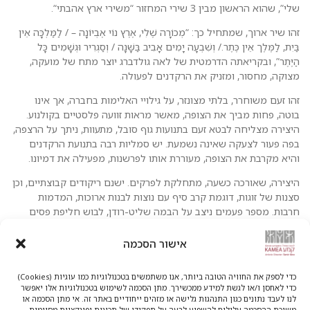
שלי”, שהוא הראשון מבין 3 שירי המחזור “משירי ארץ אהבתי“.
זהו שיר ארוך, שמתחיל כך: “מְכוֹרָה שֶׁלִי, אֶרֶץ נוֹי אֶבְיוֹנָה – / לַמַּלְכָּה אֵין
בַּיִת, לַמֶּלֶך אֵין כֶּתֶר./ וְשִׁבְעָה יָמִים אָבִיב בַּשָּׁנָה / וְסַגְרִיר וּגְשָׁמִים כָּל
הַיֶּתֶר”, ובקריאתה הדרמטית של לאה גולדברג יוצר מתח של מועקה,
מצוקה, מחסור, ומזניק את הרקדנים לפעולה.
זהו זעם משוחרר, בלתי מצונזר, על גילויי האלימות בחברה, אך אינו
בוטה, פחות מביך את הצופה, מאשר מראות זוועה פלסטיים בקולנוע.
היצירה מצליחה לבטא זעם בתנועות גוף סובל, מתעוות, ניתך על הרצפה,
בפה פעור לצעקה שאינה נשמעת. יש סמליות רבה בתנועת הרקדנים
והיא מקרבת את הצופה, מעוררת אותו לפרשנות, מפעילה את דמיונו.
היצירה, שאורכה כשעה, מתחלקת לפרקים. ישנם ריקודים קבוצתיים, וכן
סצנות של זוגות, דוגמת קרב סיף עם נוצות לבנות ארוכות, המדמות
חרבות. מספר פעמים ניצב על הבמה שליט-רודן, לבוש חליפת פסים
בשחור-לבן. גם בסצנות רומנטיות זוגיות ישנו רכיב של אכזבה או פרדה.
האלימות מגיעה לשיאה בסצנת תקיפה מינית של אישה בידי 3 גברים.
אישור הסכמה
לאורך המופע הרקדנים לובשים בגדים מגוונים בעיצובה של ענבל בן זקן,
כדי לספק את החוויה הטובה ביותר, אנו משתמשים בטכנולוגיות כמו עוגיות (Cookies)
אך בסופו, במהלך מפתיע, הם פושטים את בגדיהם ונמצאים על הבמה
כדי לאחסן ו/או לגשת למידע ממכשירך. מתן הסכמה לשימוש בטכנולוגיות אלו יאפשר
בבגדים תחתונים אחידים. את המוזיקה המקורית הלחין אבי בללי,
לנו לעבד נתונים כגון התנהגות גלישה או מזהים ייחודיים באתר זה. אי מתן הסכמה או
והמופע נסגר מעגלית עם השיר “בארץ אהבתי השקד פורח”, מאת לאה
משיכת ההסכמה עלולים להשפיע לרעה על תפקודן של תכונות ופונקציות מסוימות.