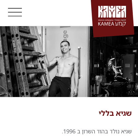
Ski
t
אודישנים
conten
קורס קיץ
תוכניות גפ"ן וסל-תרבות
סדנאות
קמע בקהילה
אולם קמע
מיד-בר מחול לבוגרים
ביה"ס למחול בת דור
שגיא בללי
שגיא נולד בהוד השרון ב 1996.