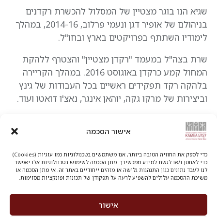
שגיא הנו בוגר מצטיין של המסלול להכשרת רקדנים
בניהולם של אופיר דגן ונעמי פרלוב, 2014-16, במהלך
לימודיו השתתף בפרויקטים בארץ ובחו"ל.
שרת בצה"ל במעמד "רקדן מצטיין" והצטרף ללהקת
המחול קמע כרקדן באוגוסט 2016. במהלך הקריירה
בלהקה רקד תפקידים ראשיים בכל העבודות של גינץ
וביצירות של מרקו גקה, יוהאן אינגר, נאצ'ו דואטו ועוד.
לשגיא הוענק אות "רקדן מצטיין בלהקה" על מצוינות
אישור הסכמה
אמנותית ראשונה במעלה, מסירות ומחויבות גבוהה
ביולי 2023.
כדי לספק את החוויה הטובה ביותר, אנו משתמשים בטכנולוגיות כמו עוגיות (Cookies)
כדי לאחסן ו/או לגשת למידע ממכשירך. מתן הסכמה לשימוש בטכנולוגיות אלו יאפשר
"תמיד ידעתי שלכאן, לקמע, אני שואף להגיע, ושזה
לנו לעבד נתונים כגון התנהגות גלישה או מזהים ייחודיים באתר זה. אי מתן הסכמה או
משיכת ההסכמה עלולים להשפיע לרעה על תפקודן של תכונות ופונקציות מסוימות.
המקום בשבילי ושנית אני רואה את קמע כלהקה
המקצועית היחידה בארץ שנותנת לרקדן לא רק את
אישור
הכלים והטכניקה הטובים ביותר אלה מאפשרת לרקדני