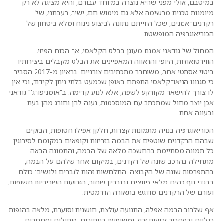
במיטבם, אולי מפני שהיא נוצרה במיוחד עבורם, והיא מציגה לא רק
מיומנות טכנית מרשימה אלא גם מימוש חם, ישיר, רעבתני, של
רקדנים־אמנים, שכל הווייתם נתונה לביצוע נינוח ומלא ביטחון של
הכוריאוגרפיה המופשטת.
המחול של גודאני אמנם מעוגן בבלט הקלאסי, אך הכוח הפיזי,
הווירטואוזיות, היופי והראווה המאפיינים את הבלט מקבלים ביצירותיו
ביטוי אסתטי אחר, משוחרר מתכתיבים צורניים. בראיון מ-2017 הסביר
כי סגנונו הניאו־קלאסי התפתח באופן שכמעט בלתי ניתן לקידוד, וכי אין
לו צורך להישאר מקורקע לשפה, אלא לנוע קדימה. ב"אומניפורג'" גודאני
אכן יוצר מחול שמתכתב עם המוסכמות, נענה להן וחורג מהן בעת
ובעונה אחת.
הכוריאוגרפיה בנויה מתמונות קצרות, חלקן אפילו חטופות, הבזקים
שבהם הרקדנים שוטפים את הבמה בזריזות וקופאים במקומם לסירוגין.
כל תמונה מסתיימת בהחשכה מלאה של הבמה, והתמונה הבאה
מתחילה בהרכב שונה של רקדנים, במיקום אחר שלהם על הבמה,
בהתפרסות שונה של הקבוצה. התלבושות זהות לגברים ולנשים: כולם
בבגדי גוף כהים מלאי כיווצים ובגרביון שחור, הזרועות השריריות חשופות,
ועורם של הרקדנים מודגש בתאורה הדרמטית.
אף שלרוב הבמה אפלה, התנועה עולצת, חושנית וסוערת, מלאה בהנפות
רגליים ובסחרור זרועות זריז, ומשופעת בניתורים, פיתולים וסחרורים.