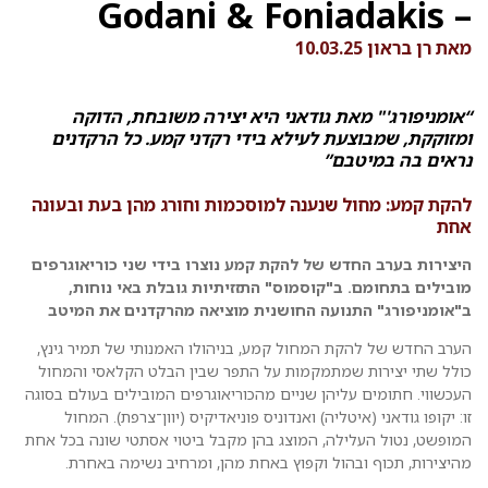
– Godani & Foniadakis
מאת רן בראון 10.03.25
“אומניפורג'" מאת גודאני היא יצירה משובחת, הדוקה
ומזוקקת, שמבוצעת לעילא בידי רקדני קמע. כל הרקדנים
נראים בה במיטבם”
להקת קמע: מחול שנענה למוסכמות וחורג מהן בעת ובעונה
אחת
היצירות בערב החדש של להקת קמע נוצרו בידי שני כוריאוגרפים
מובילים בתחומם. ב"קוסמוס" התזזיתיות גובלת באי נוחות,
ב"אומניפורג" התנועה החושנית מוציאה מהרקדנים את המיטב
הערב החדש של להקת המחול קמע, בניהולו האמנותי של תמיר גינץ,
כולל שתי יצירות שמתמקמות על התפר שבין הבלט הקלאסי והמחול
העכשווי. חתומים עליהן שניים מהכוריאוגרפים המובילים בעולם בסוגה
זו: יקופו גודאני (איטליה) ואנדוניס פוניאדיקיס (יוון־צרפת). המחול
המופשט, נטול העלילה, המוצג בהן מקבל ביטוי אסתטי שונה בכל אחת
מהיצירות, תכוף ובהול וקפוץ באחת מהן, ומרחיב נשימה באחרת.