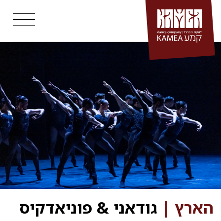
Ski
t
conten
הארץ |
גודאני & פוניאדקיס