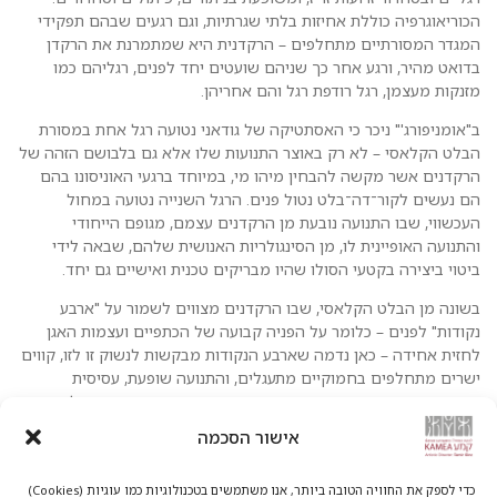
הכוריאוגרפיה כוללת אחיזות בלתי שגרתיות, וגם רגעים שבהם תפקידי
המגדר המסורתיים מתחלפים – הרקדנית היא שמתמרנת את הרקדן
בדואט מהיר, ורגע אחר כך שניהם שועטים יחד לפנים, רגליהם כמו
מזנקות מעצמן, רגל רודפת רגל והם אחריהן.
ב"אומניפורג'" ניכר כי האסתטיקה של גודאני נטועה רגל אחת במסורת
הבלט הקלאסי – לא רק באוצר התנועות שלו אלא גם בלבושם הזהה של
הרקדנים אשר מקשה להבחין מיהו מי, במיוחד ברגעי האוניסונו בהם
הם נעשים לקור־דה־בלט נטול פנים. הרגל השנייה נטועה במחול
העכשווי, שבו התנועה נובעת מן הרקדנים עצמם, מגופם הייחודי
והתנועה האופיינית לו, מן הסינגולריות האנושית שלהם, שבאה לידי
ביטוי ביצירה בקטעי הסולו שהיו מבריקים טכנית ואישיים גם יחד.
בשונה מן הבלט הקלאסי, שבו הרקדנים מצווים לשמור על "ארבע
נקודות" לפנים – כלומר על הפניה קבועה של הכתפיים ועצמות האגן
לחזית אחידה – כאן נדמה שארבע הנקודות מבקשות לנשוק זו לזו, קווים
ישרים מתחלפים בחמוקיים מתעגלים, והתנועה שופעת, עסיסית
ומפתיעה, כמו ברגע שבו המותניים מתכווצים בעת הקפיצה כאילו היתה
זו קריצה שובבית של הגוף כולו.
אישור הסכמה
התנועה והכוריאוגרפיה במוקד העבודה. התאורה אמנם מחשיכה, אך
רגעים צלולים של יופי נותרים צרובים באישון העין וחודרים אל הלב.
כדי לספק את החוויה הטובה ביותר, אנו משתמשים בטכנולוגיות כמו עוגיות (Cookies)