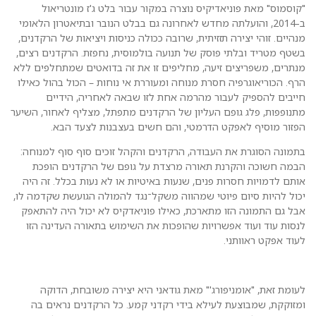
"קוסמוס" מאת פוניאדיקיס נוצרה במקור עבור בלט ג'ז מונטריאול
ב-2014, והועלתה מחדש לאחרונה גם בבלט הנובר ובתיאטרון הלאומי
מנהיים. זוהי יצירה תזזיתית, שרובה ככולה כניסות ויציאות של הרקדנים,
בשטף מטריד ובלתי פוסק של תנועה בולמוסית, נחפזת. הרקדנים רצים,
מנתרים, משפריצים זיעה, מחליפים זו את זה בדואטים שמתחלפים ללא
הרף. הכוריאוגרפיה חסרת מנוחה ומעוררת אי נוחות – הכול בהול כאילו
חייבים להספיק לעבור מהרמה אחת לזו שבאה לאחריה, הידיים
מתנופפות, פלג גופם העליון של הרקדנים מתפתל, מצליף לאחור, השיער
הפזור מוסיף לאפקט הדרמטי, והם חשים בעצבנות לצעד הבא.
בתמונה הסוגרת את העבודה, הרקדנים והקהל זוכים סוף סוף למנוחה:
הבמה חשוכה והקרנת תאורה מרצדת על גופם של הרקדנים הופכת
אותם לדמויות חסרות פנים, שנעות באיטיות או לא נעות בכלל. זה היה
יכול להיות סיום פיוטי שמהווה משקל־נגד להמולה הגועשת שקדמה לו,
אבל גם התמונה הזו מתארכת, כאילו פוניאדקיס לא יכול היה להתאפק
לנסות עוד ועוד אפשרויות שהופכות את השימוש בתאורה העדינה הזו
לעוד אפקט ראוותני.
לעומת זאת, "אומניפורג'" מאת גודאני היא יצירה משובחת, הדוקה
ומזוקקת, שמבוצעת לעילא בידי רקדני קמע. כל הרקדנים נראים בה