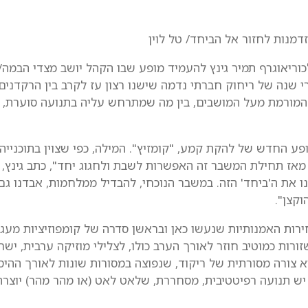
מנות לחזור אל הביחד/ טל לוין
 לכוריאוגרף תמיר גינץ להעמיד מופע שבו הקהל יושב מצדי הבמה
 שנה של ריחוק חברתי נדמה שישנו רצון עז לקרב בין הרקדנים 
 המורמת מעל המושבים, בין מה שמתרחש עליה בתנועה סוערת, לב
פע החדש של להקת קמע, "קומזיץ". המילה, כפי שצוין בתוכניי
מאז תחילת המשבר זה האפשרות לשבת ולחגוג יחד", כתב גינץ, 
נו את ה'ביחד' הזה. במשבר הנוכחי, להבדיל ממלחמות, אבדנו גם
קצן".
ירות האמנותיות שנעשו כאן ובראשן סדרה של קומפוזיציות מעגל
רות כמוטיב חוזר לאורך הערב כולו, לצלילי מוזיקה ערבית, ישר
א צורה מסורתית של ריקוד, שנפוצה במסורות שונות לאורך ההי
יש תנועה רפיטטיבית, מסחררת, שלאט לאט (או מהר מהר) יוצרת