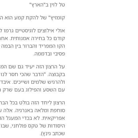
טל לוין ב"הארץ"
קומזיץ" של להקת קמע הוא הזד
אולי אילוצים לוגיסטיים גרמו
קודם כל בחירה אמנותית. אחרי
הקו המפריד והברור בין הבמה
פסיבי ובדממה.
על הרצון הזה יעיד גם שם המו
בקבוצה. "הדבר שהכי חסר לנו 
ולהרגיש שלמים ושייכים. איבד
עם השסע והפילוג בעם שרק הו
הרצון ליחד הזה בולט בכל הבח
סוחפת ומלאה באנרגיה. אלה שזו
אפריקאית. לא בכדי המעגל הו
היסודות של טקס פולחני, שבו 
שכתב גינץ).