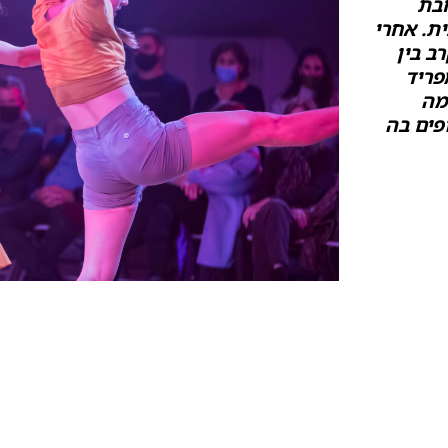
חבת
ת. אחרי
ב בין
פריד
מה
פים בה