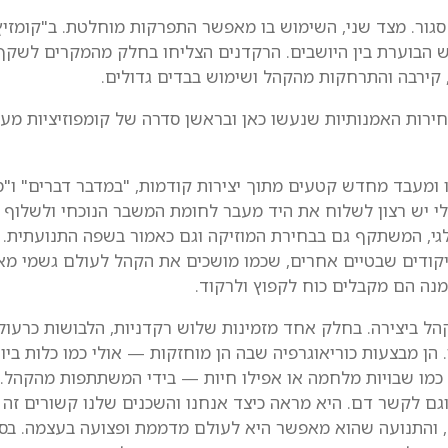
 סגור. מצד שני, השימוש בו מאפשר התפרקות מוחלטת. ב"קומזי
 אש הבוערת בין היושבים. הרקדנים הצליחו בחלק מהמקרים לשק
קירבה והתרחקות מהקהל ושימוש בבדים גדולים.
חירות האמנותיות שנעשו כאן ובראשן סדרה של קומפוזיציות מעג
ומעבד מחדש קטעים מתוך יצירות קודמות, "במדבר דברים" ו"מנ
לי יש רצון לשלוח את היד מעבר לחומת המשבר הנוכחי ולשלוף 
גי, המשתקף גם בבחירת המוזיקה וגם כאמור בשפה התנועתית. י
וריקודים שבטיים אחרים, שכמו מושכים את הקהל לעולם גשמי 
נה הם מקבלים כוח לקפוץ ולרקוד.
 ביצירה. בחלק אחד מזמינות שלוש רקדניות, הלבושות כרעולו
ן מבצעות כוריאוגרפיה שבה הן מוחזקות — אולי כמו כלות ביום
 כמו שבויות מלחמה או אפילו חיות — בידי המשתתפות מהקהל.
ם לקשר דם. היא מראה כיצד אנחנו והשכנים שלנו קשורים זה ל
, והתנועה שהוא מאפשר היא לעולם מדממת ופצועה בעצמה. בס